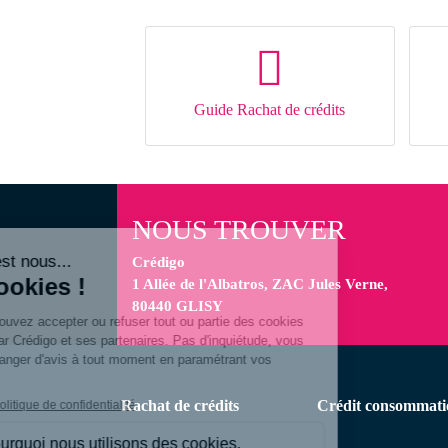
Guide Rachat de crédits
NOUS TROUVER
Crédigo
1 Allée de l'Albatros, ZAC Jules Verne,
80440 GLISY
Menu
Rachat de crédits
Crédit consommati
secondaire
actualite