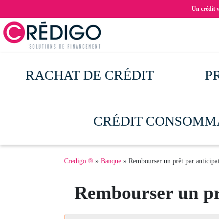
Aller
Un crédit 
au
contenu
principal
RACHAT DE CRÉDIT
P
CRÉDIT CONSOMM
Fil
Credigo ®
Banque
Rembourser un prêt par anticipa
d'Ariane
Rembourser un prê