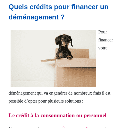
Crédit
Quels crédits pour financer un
consommation
déménagement ?
Prêt
Pour
financer
immobilier
votre
Espace
client
Nous
déménagement qui va engendrer de nombreux frais il est
contacter
possible d’opter pour plusieurs solutions :
Le crédit à la consommation ou personnel