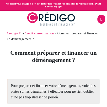
Aller
Un crédit vous engage et doit être remboursé. Vérifiez vos capacités de remboursement avant
de vous engager.
au
contenu
principal
Menu
Fil
Credigo ®
Crédit consommation
Comment préparer et financer
Rachat
mobile
un déménagement ?
d'Ariane
conso
de
Comment préparer et financer un
crédits
déménagement ?
Prêt
hypothécaire
Pour préparer et financer votre déménagement, voici des
Crédit
pistes sur les démarches à effectuer pour ne rien oublier
propriétaire
et ne pas trop stresser ce jour-là.