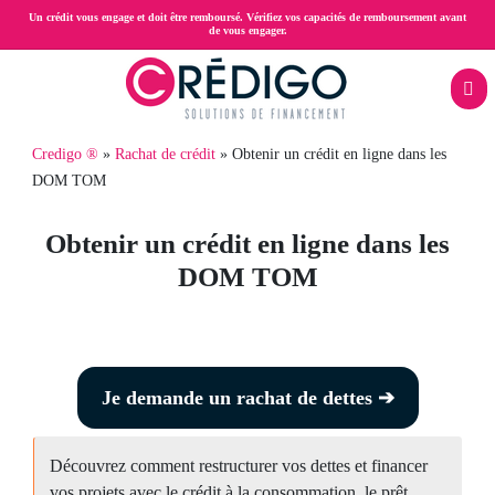
Aller
Un crédit vous engage et doit être remboursé. Vérifiez vos capacités de remboursement avant
de vous engager.
au
contenu
principal
Menu
Fil
Credigo ®
Rachat de crédit
Obtenir un crédit en ligne dans les
Rachat
mobile
DOM TOM
d'Ariane
page
de
RAC
Obtenir un crédit en ligne dans les
crédit
DOM TOM
Prêt
trésorerie
hypothécaire
Je demande un rachat de dettes ➔
Crédit
Découvrez comment restructurer vos dettes et financer
propriétaire
vos projets avec le crédit à la consommation, le prêt