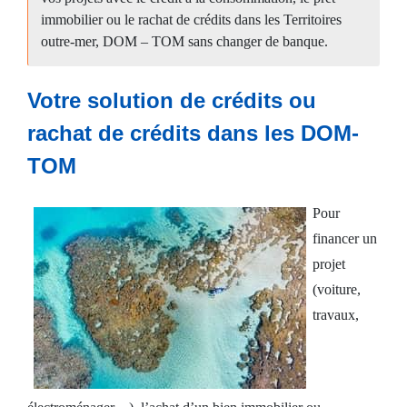
immobilier ou le rachat de crédits dans les Territoires
outre-mer, DOM – TOM sans changer de banque.
Crédit
consommation
Votre solution de crédits ou
rachat de crédits dans les DOM-
Espace
TOM
client
Pour
Nous
financer un
contacter
projet
(voiture,
travaux,