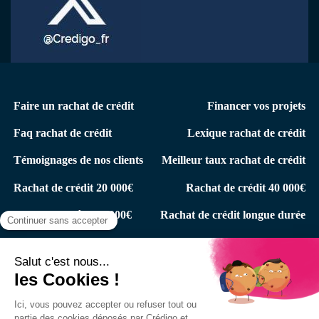
Menu
Faire un rachat de crédit
Financer vos projets
secondaire
Faq rachat de crédit
Lexique rachat de crédit
Témoignages de nos clients
Meilleur taux rachat de crédit
Rachat de crédit 20 000€
Rachat de crédit 40 000€
Rachat de prêt +75 000€
Rachat de crédit longue durée
Menu
Votre espace Client
Qui sommes-nous ?
du
bas
Politique de confidentialité
Mentions légales
de