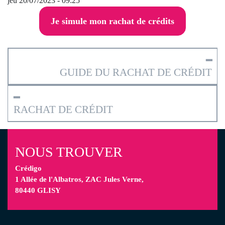
jeu 20/07/2023 - 09:25
Je simule mon rachat de crédits
━
GUIDE DU RACHAT DE CRÉDIT
━
RACHAT DE CRÉDIT
NOUS TROUVER
Crédigo
1 Allée de l'Albatros, ZAC Jules Verne,
80440 GLISY