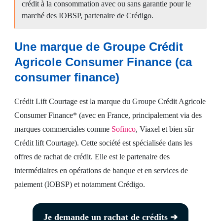
crédit à la consommation avec ou sans garantie pour le
marché des IOBSP, partenaire de Crédigo.
Crédit
consommation
Une marque de Groupe Crédit
Agricole Consumer Finance (ca
Prêt
consumer finance)
immobilier
Crédit Lift Courtage est la marque du Groupe Crédit Agricole
Consumer Finance* (avec en France, principalement via des
Espace
marques commerciales comme
Sofinco
, Viaxel et bien sûr
client
Crédit lift Courtage). Cette société est spécialisée dans les
offres de rachat de crédit. Elle est le partenaire des
Nous
intermédiaires en opérations de banque et en services de
contacter
paiement (IOBSP) et notamment Crédigo.
Je demande un rachat de crédits ➔