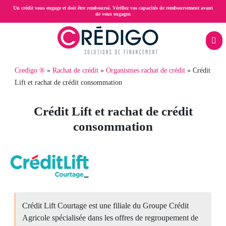
Aller
Un crédit vous engage et doit être remboursé. Vérifiez vos capacités de remboursement avant
de vous engager.
au
contenu
principal
Menu
Fil
Credigo ®
Rachat de crédit
Organismes rachat de crédit
Crédit
Rachat
mobile
Lift et rachat de crédit consommation
d'Ariane
rac
de
Crédit Lift et rachat de crédit
crédit
consommation
Prêt
trésorerie
hypothécaire
Crédit
Crédit Lift Courtage est une filiale du Groupe Crédit
Agricole spécialisée dans les offres de regroupement de
propriétaire