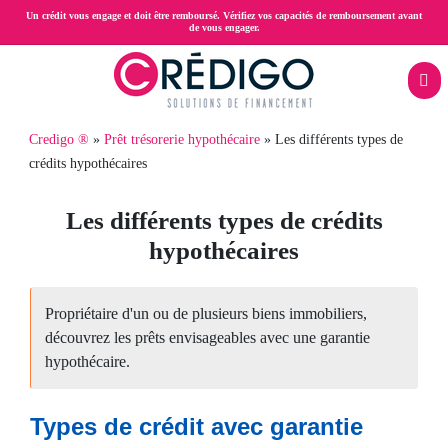
Aller
Un crédit vous engage et doit être remboursé. Vérifiez vos capacités de remboursement avant
de vous engager.
au
contenu
principal
Menu
Fil
Credigo ®
Prêt trésorerie hypothécaire
Les différents types de
Rachat
mobile
crédits hypothécaires
d'Ariane
pth
de
Les différents types de crédits
crédits
hypothécaires
Prêt
trésorerie
Propriétaire d'un ou de plusieurs biens immobiliers,
découvrez les prêts envisageables avec une garantie
hypothécaire
hypothécaire.
Crédit
Types de crédit avec garantie
propriétaire