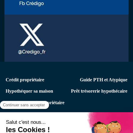
Menu
Crédit propriétaire
Guide PTH et Atypique
secondaire
Hypothéquer sa maison
Prêt trésorerie hypothécaire
pth
Rachat de crédit propriétaire
Menu
Votre espace Client
Qui sommes-nous ?
du