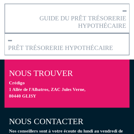
━
GUIDE DU PRÊT TRÉSORERIE
HYPOTHÉCAIRE
━
PRÊT TRÉSORERIE HYPOTHÉCAIRE
NOUS TROUVER
Crédigo
1 Allée de l'Albatros, ZAC Jules Verne,
80440 GLISY
NOUS CONTACTER
Nos conseillers
sont à votre écoute
du lundi au vendredi de