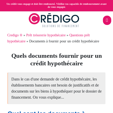
Aller
Un crédit vous engage et doit être remboursé. Vérifiez vos capacités de remboursement avant
de vous engager.
au
contenu
principal
Menu
Fil
Credigo ®
Prêt trésorerie hypothécaire
Questions prêt
Rachat
mobile
hypothécaire
Documents à fournir pour un crédit hypothécaire
d'Ariane
pth
de
Quels documents fournir pour un
crédits
crédit hypothécaire
Prêt
trésorerie
Dans le cas d'une demande de crédit hypothécaire, les
établissements bancaires ont besoin de justificatifs et de
hypothécaire
documents sur les biens à hypothéquer pour le dossier de
financement. On vous explique...
Crédit
propriétaire