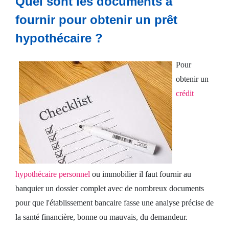
Quel sont les documents à
fournir pour obtenir un prêt
Crédit
hypothécaire ?
consommation
Pour
Prêt
obtenir un
immobilier
crédit
Espace
client
Nous
hypothécaire personnel
ou immobilier il faut fournir au
contacter
banquier un dossier complet avec de nombreux documents
pour que l'établissement bancaire fasse une analyse précise de
la santé financière, bonne ou mauvais, du demandeur.