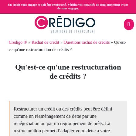
Aller
Un crédit vous engage et doit être remboursé. Vérifiez vos capacités de remboursement avant
de vous engager.
au
contenu
principal
Menu
Fil
Credigo ®
Rachat de crédit
Questions rachat de crédits
Qu'est-
Rachat
mobile
ce qu'une restructuration de crédits ?
d'Ariane
page
de
RAC
Qu'est-ce qu'une restructuration
crédit
de crédits ?
Prêt
trésorerie
hypothécaire
Restructurer un crédit ou des crédits peut être défini
comme un réaménagement de dette par une
Crédit
renégociation ou par un regroupement de prêts. La
restructuration permet d’adapter votre dette à votre
propriétaire