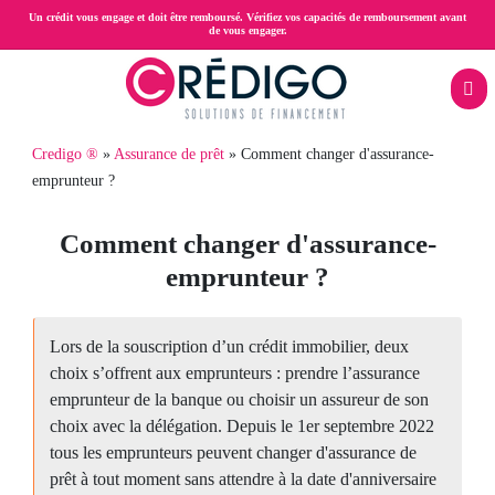
Aller
Un crédit vous engage et doit être remboursé. Vérifiez vos capacités de remboursement avant
de vous engager.
au
contenu
principal
Menu
Fil
Credigo ®
Assurance de prêt
Comment changer d'assurance-
Rachat
mobile
emprunteur ?
d'Ariane
assurance
de
Comment changer d'assurance-
crédits
emprunteur ?
Simulation
rachat
Lors de la souscription d’un crédit immobilier, deux
choix s’offrent aux emprunteurs : prendre l’assurance
de
emprunteur de la banque ou choisir un assureur de son
crédit
choix avec la délégation. Depuis le 1er septembre 2022
tous les emprunteurs peuvent changer d'assurance de
prêt à tout moment sans attendre à la date d'anniversaire
Crédit