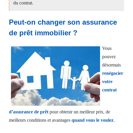
du contrat.
consommation
Peut-on changer son assurance
Crédit
de prêt immobilier ?
propriétaire
Vous
Assurance
pouvez
emprunteur
désormais
renégocier
en
votre
ligne
contrat
Espace
client
d’assurance de prêt
pour obtenir un meilleur prix, de
meilleurs conditions et avantages
quand vous le voulez
.
Nous