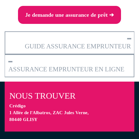
Je demande une assurance de prêt ➔
━
GUIDE ASSURANCE EMPRUNTEUR
━
ASSURANCE EMPRUNTEUR EN LIGNE
NOUS TROUVER
Crédigo
1 Allée de l'Albatros, ZAC Jules Verne,
80440 GLISY