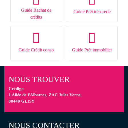
Guide Rachat de
Guide Prêt trésorerie
crédits
Guide Crédit conso
Guide Prêt immobilier
NOUS TROUVER
Crédigo
1 Allée de l'Albatros, ZAC Jules Verne,
80440 GLISY
NOUS CONTACTER