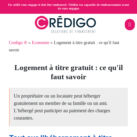
Aller
Un crédit vous engage et doit être remboursé. Vérifiez vos capacités de remboursement avant
de vous engager.
au
contenu
principal
Menu
Fil
Credigo ®
Economie
Logement à titre gratuit : ce qu'il faut
Rachat
mobile
savoir
d'Ariane
rac
de
Logement à titre gratuit : ce qu'il
crédit
faut savoir
Prêt
trésorerie
Un propriétaire ou un locataire peut héberger
gratuitement un membre de sa famille ou un ami.
hypothécaire
L’hébergé peut participer au paiement des charges
courantes.
Crédit
propriétaire