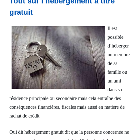
Tout sur l'hébergement à titre
gratuit
Crédit
consommation
Il est
possible
Prêt
d’héberger
un membre
immobilier
de sa
famille ou
Espace
un ami
client
dans sa
résidence principale ou secondaire mais cela entraîne des
Nous
conséquences financières, fiscales mais aussi en matière de
contacter
rachat de crédit.
Qui dit hébergement gratuit dit que la personne concernée ne