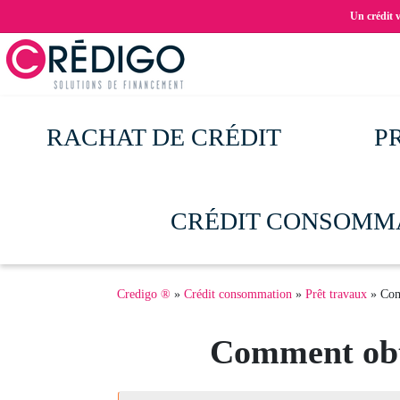
Aller
Un crédit 
au
contenu
principal
RACHAT DE CRÉDIT
P
CRÉDIT CONSOMM
Fil
Credigo ®
Crédit consommation
Prêt travaux
Comm
d'Ariane
Comment obte