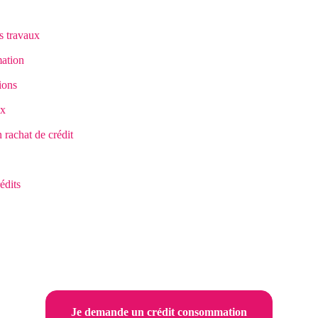
s travaux
mation
ions
ux
 rachat de crédit
édits
Je demande un crédit consommation