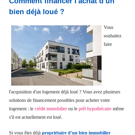
Comment financer l'achat d'un
bien déjà loué ?
Crédit
consommation
Vous
souhaitez
Prêt
faire
immobilier
Espace
client
l'acquisition d'un logement déjà loué ? Vous avez plusieurs
Nous
solutions de financement possibles pour acheter votre
logement : le
crédit immobilier
ou le
prêt hypothécaire
même
contacter
s'il est actuellement est loué.
Si vous êtes déjà
propriétaire d’un bien immobilier