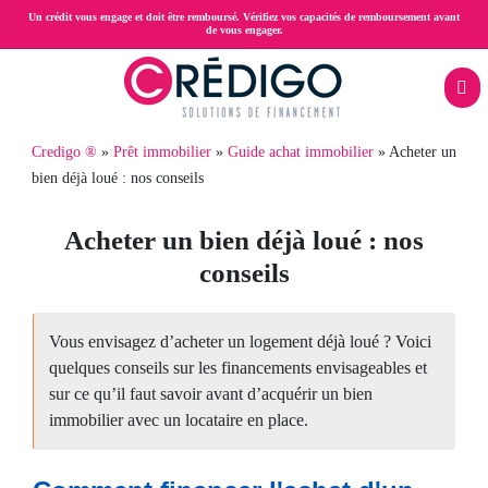
Aller
Un crédit vous engage et doit être remboursé. Vérifiez vos capacités de remboursement avant
de vous engager.
au
contenu
principal
Menu
Fil
Credigo ®
Prêt immobilier
Guide achat immobilier
Acheter un
Rachat
mobile
bien déjà loué : nos conseils
d'Ariane
immobilier
de
Acheter un bien déjà loué : nos
crédits
conseils
Prêt
trésorerie
Vous envisagez d’acheter un logement déjà loué ? Voici
quelques conseils sur les financements envisageables et
hypothécaire
sur ce qu’il faut savoir avant d’acquérir un bien
immobilier avec un locataire en place.
Crédit
propriétaire