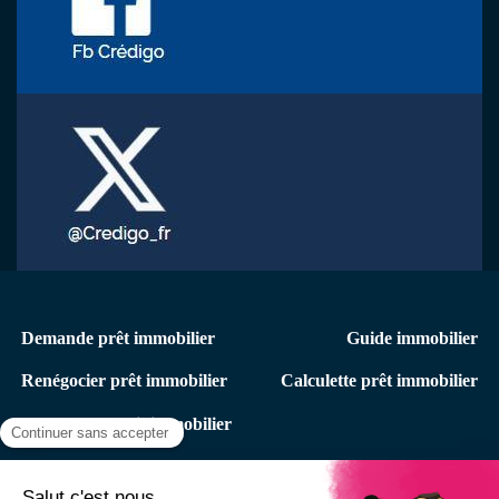
Menu
Demande prêt immobilier
Guide immobilier
secondaire
Renégocier prêt immobilier
Calculette prêt immobilier
immo
Rachat de crédit immobilier
Menu