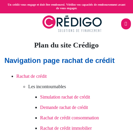
Aller
Un crédit vous engage et doit être remboursé. Vérifiez vos capacités de remboursement avant
de vous engager.
au
contenu
principal
Menu
Plan du site Crédigo
Rachat
mobile
rac
de
Navigation page rachat de crédit
crédit
Rachat de crédit
Prêt
Les incontournables
trésorerie
Simulation rachat de crédit
hypothécaire
Demande rachat de crédit
Rachat de crédit consommation
Crédit
Rachat de crédit immobilier
propriétaire