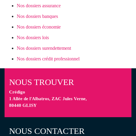
Nos dossiers assurance
Nos dossiers banques
Nos dossiers économie
Nos dossiers lois
Nos dossiers surendettement
Nos dossiers crédit professionnel
NOUS TROUVER
Crédigo
1 Allée de l'Albatros, ZAC Jules Verne,
80440 GLISY
NOUS CONTACTER